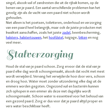
singel, alsook vuil of zandresten die uit de rijbak komen, op de
benen van je paard. Een aantal verschillende problemen kan het
gevolg zijn als de vacht van een paard niet schoon wordt
gehouden.
Niet alleen is het poetsen, toiletteren, onderhoud en verzorging
van een paard heel belangrijk, maar ook de juiste producten met
kwaliteit aanschaffen, zoals het juiste
zadel
, beenbescherming,
halsters, halstertouwen
, het
hoofdstel
, tuigage,
bitten
en nog
veel meer.
Stalverzorging
Houd de stal van je paard schoon. Zorg ervoor dat de stal van je
paard elke dag wordt schoongemaakt, alsook dat vocht met mest
wordt verwijderd. Vervang het verwijderde hooi door vers, schoon
en droog hooi. Water moet zonder uitzondering elke dag uit de
emmers worden gegoten. Ongezond vuil en bacteriën kunnen
zich ophopen in een emmer als deze niet dagelijks wordt
schoongemaakt. Schoon water is essentieel voor het behoud van
een gezond paard. Zorg er dus voor dat je paard altijd proper en
vers water beschikbaar heeft.